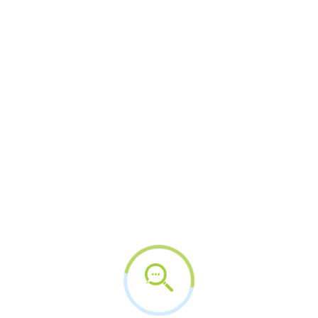
entre janeiro de 2024 e outubro de 2025 e
identificou um volume significativo de interações,
indicando que o tema passou a ocupar espaço
relevante no ambiente digital.
Embora grande parte das postagens trate da
menstruação de forma leve, com comentários
sobre rotina, humor ou sintomas comuns, os
conteúdos voltados para questões sociais e
políticas têm alcançado impacto muito maior.
Temas como pobreza menstrual, acesso a
absorventes, condições de estudo e trabalho
durante o ciclo, bem como discussões sobre licença
menstrual, aparecem menos frequentemente, mas
concentram engajamento acima da média.