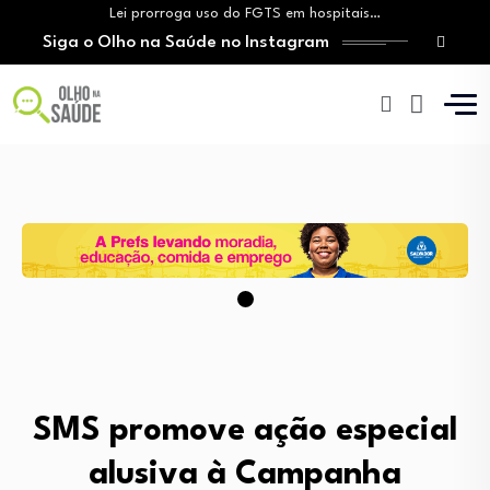
Lei prorroga uso do FGTS em hospitais…
Siga o Olho na Saúde no Instagram
Brasil registra alta taxa de diagnósticos tardios…
O Monte Tabor entrega à Bahia um…
Aleitamento materno: Salvador amplia ações de incentivo…
Medicamento incorporado ao SUS reduz em até…
Lei prorroga uso do FGTS em hospitais…
Brasil registra alta taxa de diagnósticos tardios…
O Monte Tabor entrega à Bahia um…
SMS promove ação especial
alusiva à Campanha