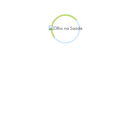
em um país com alta incidência de radiação ultraviole
 de pele.
erenças regionais nas falhas de registro.
s maiores índices de ausência de dados sobre raça/co
ência nas informações sobre escolaridade. Ainda de
tude prejudica a compreensão do perfil dos pacientes e
 grupos mais vulneráveis.
s comum no Brasil, conforme o Instituto Nacional do C
anoma e melanoma, este último mais agressivo.
ioleta é o principal fator de risco, especialmente em
l. O estudo reforça a necessidade de ampliar não ape
de proteção e de melhorar a qualidade dos dados pa