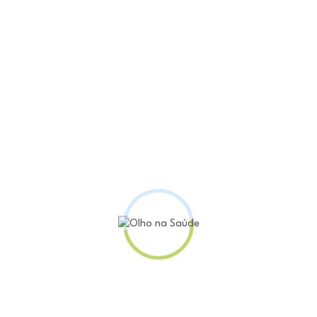
imetilmetacrilato (PMMA) como substância para preenchimentos int
ão da Resolução nº 2.461/2026 no Diário Oficial da União. Segundo 
formações, mutilações e até mortes.
 crônicas, formação de granulomas, migração do material pelo or
 que a remoção do produto é extremamente difícil e, em muitos casos
cientes.
atamento da lipodistrofia em pacientes com HIV/aids, condição re
ade credenciadas pelo Sistema Único de Saúde (SUS), seguindo prot
ária (Anvisa) mantém o entendimento de que os produtos à base de
ivamente por médicos habilitados e reforça que não há indicação
ente à Anvisa o banimento da comercialização do produto para pre