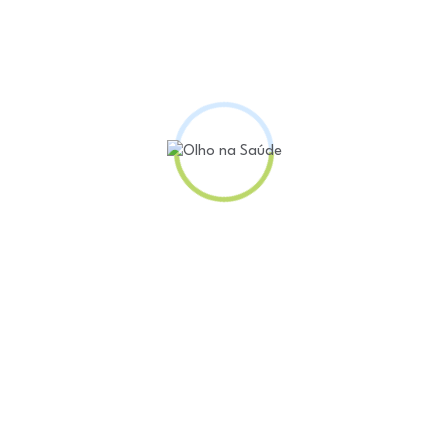
bilidade de enfermeiros participarem da realização de abortos lega
 tipo de procedimento, que é permitido pela legislação brasileir
TF) derrubar liminar do ministro aposentado Luís Roberto Barroso
não deveria restringir a atuação de profissionais da enfermagem,
. A liminar também suspendia processos administrativos e criminai
Olho na Saúde no WhatsApp - Inscreva-se!