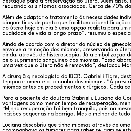
destaque para a preservação do útero. Além disso,
reduzindo os sintomas associados. Cerca de 70% da
Além de adaptar o tratamento às necessidades indiv
diagnósticos de ponta que facilitam a identificaçã
do útero hoje em dia é uma opção realista para um n
qualidade de vida a longo prazo”, resumiu o especial
Ainda de acordo com o diretor do núcleo de ginecolo
envolve a remoção dos miomas, preservando o útero.
ainda, através de histeroscopia. Já a embolização d
pelo suprimento sanguíneo dos miomas. “Essa abord
uma vez que o útero não é removido”, destacou Ma
A cirurgiã ginecologista do IBCR, Gabrielli Tigre,
temporariamente o tamanho dos miomas. “A prescri
miomas antes de procedimentos cirúrgicos. Cada caso
Para a paciente da doutora Gabrielli, Luciana da Co
vantagens como menor tempo de recuperação, menos 
“Minha recuperação foi bem tranquila, pois na mes
incisões pequenas na barriga. Mas o melhor de tudo f
Luciana descobriu que tinha miomas através de uma u
acompanhava os tumores para saber se iriam se esta