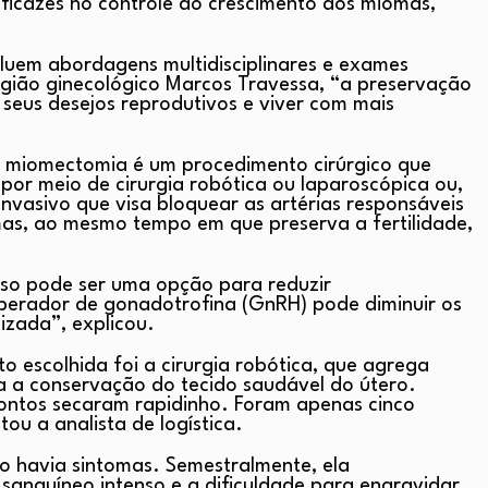
icazes no controle do crescimento dos miomas,
cluem abordagens multidisciplinares e exames
urgião ginecológico Marcos Travessa, “a preservação
 seus desejos reprodutivos e viver com mais
 a miomectomia é um procedimento cirúrgico que
or meio de cirurgia robótica ou laparoscópica ou,
nvasivo que visa bloquear as artérias responsáveis
as, ao mesmo tempo em que preserva a fertilidade,
toso pode ser uma opção para reduzir
erador de gonadotrofina (GnRH) pode diminuir os
izada”, explicou.
o escolhida foi a cirurgia robótica, que agrega
 a conservação do tecido saudável do útero.
ontos secaram rapidinho. Foram apenas cinco
ou a analista de logística.
ão havia sintomas. Semestralmente, ela
sanguíneo intenso e a dificuldade para engravidar