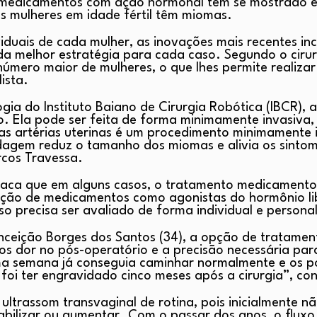
 medicamentos com ação hormonal têm se mostrado ef
s mulheres em idade fértil têm miomas.
iduais de cada mulher, as inovações mais recentes in
o da melhor estratégia para cada caso. Segundo o cir
úmero maior de mulheres, o que lhes permite realizar
ista.
gia do Instituto Baiano de Cirurgia Robótica (IBCR),
 Ela pode ser feita de forma minimamente invasiva, p
as artérias uterinas é um procedimento minimamente i
agem reduz o tamanho dos miomas e alivia os sintom
rcos Travessa.
 destaca que em alguns casos, o tratamento medicamen
ção de medicamentos como agonistas do hormônio lib
 precisa ser avaliado de forma individual e personal
nceição Borges dos Santos (34), a opção de tratament
dor no pós-operatório e a precisão necessária para
ma semana já conseguia caminhar normalmente e os p
oi ter engravidado cinco meses após a cirurgia”, cont
ltrassom transvaginal de rotina, pois inicialmente n
bilizar ou aumentar. Com o passar dos anos, o fluxo 