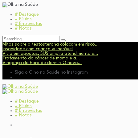
# Destaque
# Pílulas
# Entrevistas
# Notas
Search
for:
Mitos sobre a testosterona colocam em risco…
Insanidade com criança vulnerável
Vício em apostas: SUS amplia atendimento e…
Tratamento do câncer de mama e a…
Vingança da hora de dormir: O novo…
Siga o Olho na Saúde no Instagram
# Destaque
# Pílulas
# Entrevistas
# Notas