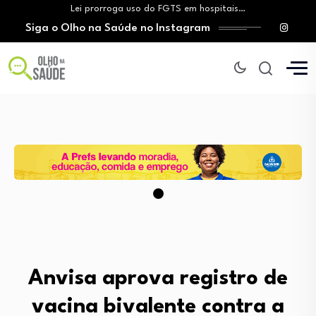
Lei prorroga uso do FGTS em hospitais…
Siga o Olho na Saúde no Instagram
Brasil registra alta taxa de diagnósticos tardios…
O Monte Tabor entrega à Bahia um…
Aleitamento materno: Salvador amplia ações de incentivo…
Medicamento incorporado ao SUS reduz em até…
Lei prorroga uso do FGTS em hospitais…
Brasil registra alta taxa de diagnósticos tardios…
O Monte Tabor entrega à Bahia um…
Anvisa aprova registro de
vacina bivalente contra a