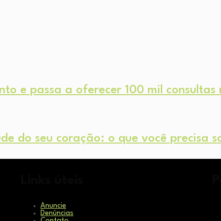
to e passa a oferecer 100 mil consultas
e do seu coração: o que você precisa s
Links úteis
P
Anuncie
Denúncias
Contato