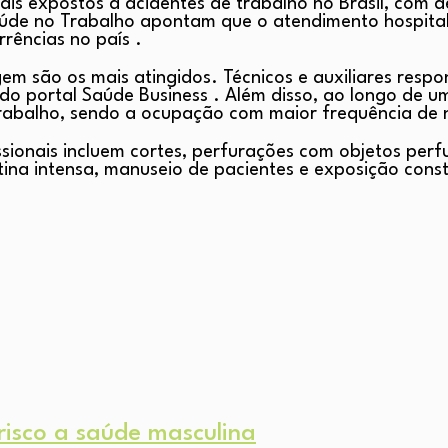
ais expostos a acidentes de trabalho no Brasil, com 
úde no Trabalho apontam que o atendimento hospitala
rências no país .
em são os mais atingidos. Técnicos e auxiliares re
do portal Saúde Business . Além disso, ao longo de 
trabalho, sendo a ocupação com maior frequência de n
ssionais incluem cortes, perfurações com objetos perf
ina intensa, manuseio de pacientes e exposição consta
risco a saúde masculina