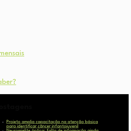
 mensais
aber?
ostagens
Projeto amplia capacitação na atenção básica
para identificar câncer infantojuvenil
Neuromielite óptica: falta de informação ainda