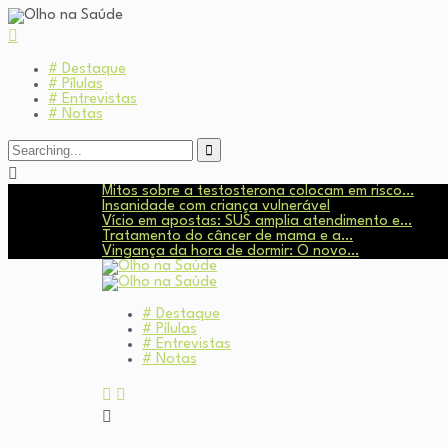
# Destaque
# Pílulas
# Entrevistas
# Notas
Search
for:
Mitos sobre a testosterona colocam em risco…
Insanidade com criança vulnerável
Vício em apostas: SUS amplia atendimento e…
Tratamento do câncer de mama e a…
Vingança da hora de dormir: O novo…
# Destaque
# Pílulas
# Entrevistas
# Notas