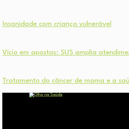
Insanidade com criança vulnerável
Vício em apostas: SUS amplia atendimen
Tratamento do câncer de mama e a saúd