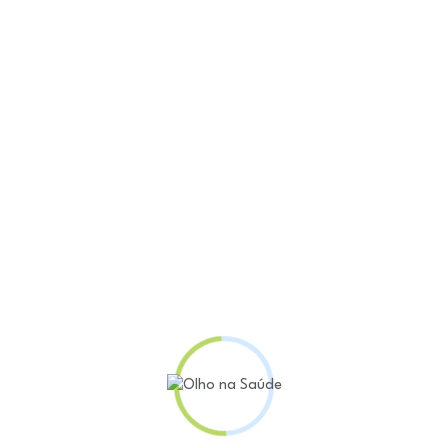
glicose, oxigênio no sangue e frequência cardíaca s
 massiva em sites de compras e redes sociais. Muito
ebridades para atrair consumidores, em estratégias 
nal de Vigilância Sanitária (Anvisa) determinou a sus
a, propaganda e uso desses dispositivos.
-feira (2), reforça que os produtos não têm registro 
a.
dição correta da glicose só pode ser realizada por m
o líquido intersticial, procedimento que não pode ser 