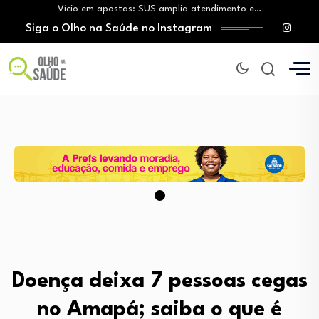
Vício em apostas: SUS amplia atendimento e…
Siga o Olho na Saúde no Instagram
Tratamento do câncer de mama e a…
Vingança da hora de dormir: O novo…
Mitos sobre a testosterona colocam em risco…
Insanidade com criança vulnerável
Vício em apostas: SUS amplia atendimento e…
Tratamento do câncer de mama e a…
Vingança da hora de dormir: O novo…
Doença deixa 7 pessoas cegas
no Amapá; saiba o que é