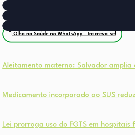
Olho na Saúde no WhatsApp - Inscreva-se!
Aleitamento materno: Salvador amplia a
Medicamento incorporado ao SUS reduz 
Lei prorroga uso do FGTS em hospitais f