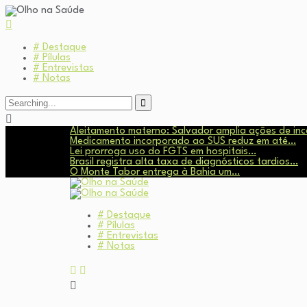
# Destaque
# Pílulas
# Entrevistas
# Notas
Search
for:
Aleitamento materno: Salvador amplia ações de in
Medicamento incorporado ao SUS reduz em até…
Lei prorroga uso do FGTS em hospitais…
Brasil registra alta taxa de diagnósticos tardios…
O Monte Tabor entrega à Bahia um…
# Destaque
# Pílulas
# Entrevistas
# Notas