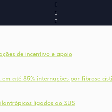
ções de incentivo e apoio
em até 85% internações por fibrose císt
ilantrópicos ligados ao SUS