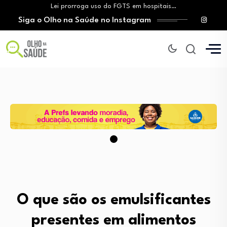
Lei prorroga uso do FGTS em hospitais…
Siga o Olho na Saúde no Instagram
Brasil registra alta taxa de diagnósticos tardios…
O Monte Tabor entrega à Bahia um…
Aleitamento materno: Salvador amplia ações de incentivo…
Medicamento incorporado ao SUS reduz em até…
Lei prorroga uso do FGTS em hospitais…
Brasil registra alta taxa de diagnósticos tardios…
O Monte Tabor entrega à Bahia um…
O que são os emulsificantes
presentes em alimentos