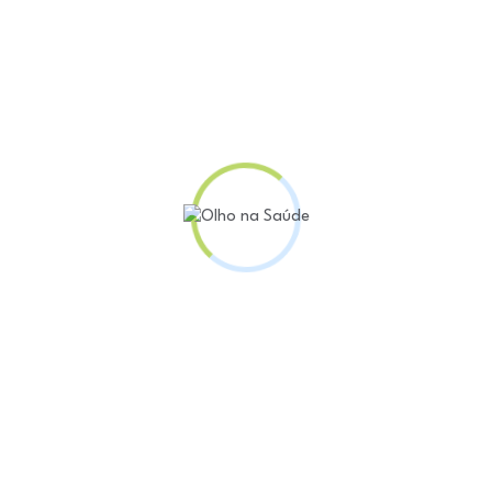
 informação chegou até o Conselho após pais de cria
precisam desse tipo de tratamento. Marambaia desta
isco a saúde masculina