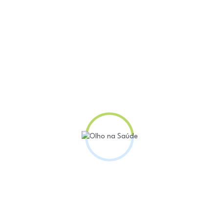
14), a Sociedade Brasileira de Nefrologia – Regional Bahia, em par
hopping Barra, no piso L4 Norte.
eceber explicações sobre a creatinina, indicador relevante da fun
300 tíquetes.
, que tem a função de fornecer mais energia para os músculos. Ela
eatinina no sangue tendem a aumentar. “O exame de creatinina faz 
 evitando complicações”, explica a diretora médica do Leme, Marla
renais, com foco na prevenção, diagnóstico precoce e tratamento 
 haja alguma alteração, a pessoa será encaminhada para realizaçã