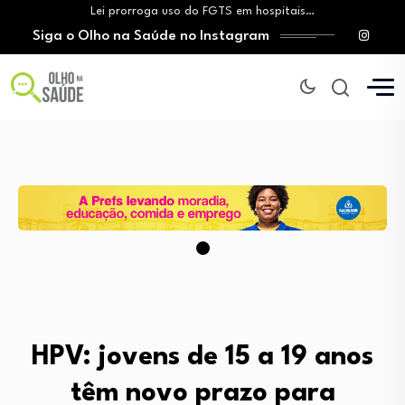
Lei prorroga uso do FGTS em hospitais…
Siga o Olho na Saúde no Instagram
Brasil registra alta taxa de diagnósticos tardios…
O Monte Tabor entrega à Bahia um…
Aleitamento materno: Salvador amplia ações de incentivo…
Medicamento incorporado ao SUS reduz em até…
Lei prorroga uso do FGTS em hospitais…
Brasil registra alta taxa de diagnósticos tardios…
O Monte Tabor entrega à Bahia um…
HPV: jovens de 15 a 19 anos
têm novo prazo para