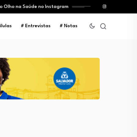
 o Olho na Saúde no Instagram
ílulas
# Entrevistas
# Notas