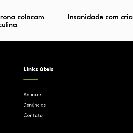
erona colocam
Insanidade com cria
culina
Links úteis
Anuncie
Denúncias
Contato