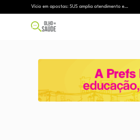
Vício em apostas: SUS amplia atendimento e…
Tratamento do câncer de mama e a…
Vingança da hora de dormir: O novo…
Mitos sobre a testosterona colocam em risco…
Insanidade com criança vulnerável
Vício em apostas: SUS amplia atendimento e…
Tratamento do câncer de mama e a…
Vingança da hora de dormir: O novo…