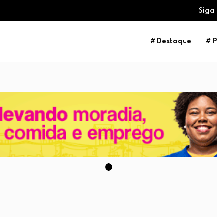
Siga
# Destaque
# P