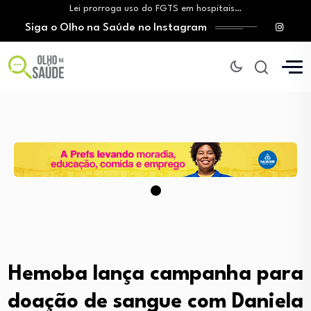
Lei prorroga uso do FGTS em hospitais…
Siga o Olho na Saúde no Instagram
Brasil registra alta taxa de diagnósticos tardios…
O Monte Tabor entrega à Bahia um…
Aleitamento materno: Salvador amplia ações de incentivo…
Medicamento incorporado ao SUS reduz em até…
Lei prorroga uso do FGTS em hospitais…
Brasil registra alta taxa de diagnósticos tardios…
O Monte Tabor entrega à Bahia um…
Hemoba lança campanha para
doação de sangue com Daniela