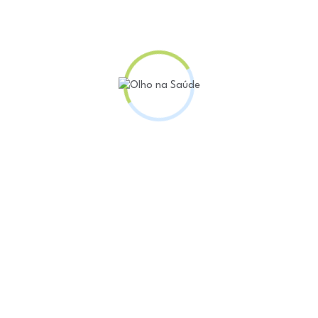
 a meta, o que significa que mais vidas foram salvas
 a implementar melhorias, sempre no intuito de buscar
.
comparação de 2021, antes do início do projeto, com 
lidade direta estão: hemorragia pós-parto grave, pré
e, complicações graves do abortamento e critérios ne
sto de 2021 e será encerrado em 2023. O dado obtido
tiva. “Tem previsão de finalização das atividades em 
mentados, bem como a coleta de indicadores permane
enadora de enfermagem da obstetrícia do HEC, Lariss
ssa, é contínuo. “O HEC tem investido na qualificaç