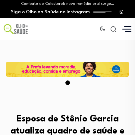
Combate ao Colesterol: novo remédio oral surge…
Siga o Olho na Saúde no Instagram
Agosto Branco: crescimento do uso de cigarros…
Aleitamento materno: Salvador amplia ações de incentivo…
Projeto torna vacina contra HPV obrigatória e…
Menopausa: secura, dor e baixa libido não…
Combate ao Colesterol: novo remédio oral surge…
Agosto Branco: crescimento do uso de cigarros…
Aleitamento materno: Salvador amplia ações de incentivo…
Esposa de Stênio Garcia
atualiza quadro de saúde e