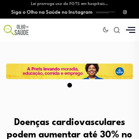
Lei prorroga uso do FGTS em hospitais…
Siga o Olho na Saúde no Instagram
Brasil registra alta taxa de diagnósticos tardios…
O Monte Tabor entrega à Bahia um…
Aleitamento materno: Salvador amplia ações de incentivo…
Medicamento incorporado ao SUS reduz em até…
Lei prorroga uso do FGTS em hospitais…
Brasil registra alta taxa de diagnósticos tardios…
O Monte Tabor entrega à Bahia um…
Doenças cardiovasculares
podem aumentar até 30% no