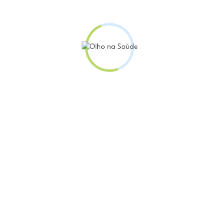
aram mudanças nos grupos de baixo ou médio consum
de DCL no grupo com alto consumo calórico.
de significar simplesmente: quanto maior o consumo 
 Yonas Geda.
cado em um jornal acadêmico e não pode afirmar que u
emas cognitivos podem ser levadas a comer mais ou 
 dois fenômenos.
 ‘cortar calorias e comer mais saudavelmente pode s
m a idade’.