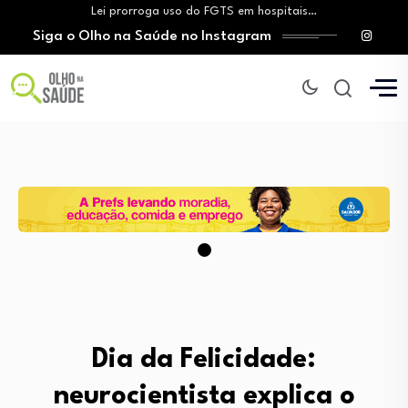
Lei prorroga uso do FGTS em hospitais…
Siga o Olho na Saúde no Instagram
Brasil registra alta taxa de diagnósticos tardios…
O Monte Tabor entrega à Bahia um…
Aleitamento materno: Salvador amplia ações de incentivo…
Medicamento incorporado ao SUS reduz em até…
Lei prorroga uso do FGTS em hospitais…
Brasil registra alta taxa de diagnósticos tardios…
O Monte Tabor entrega à Bahia um…
Dia da Felicidade:
neurocientista explica o