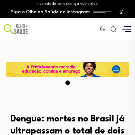
Insanidade com criança vulnerável
Siga o Olho na Saúde no Instagram
Vício em apostas: SUS amplia atendimento e…
Tratamento do câncer de mama e a…
O Monte Tabor entrega à Bahia um…
Mitos sobre a testosterona colocam em risco…
Insanidade com criança vulnerável
Vício em apostas: SUS amplia atendimento e…
Tratamento do câncer de mama e a…
Dengue: mortes no Brasil já
ultrapassam o total de dois