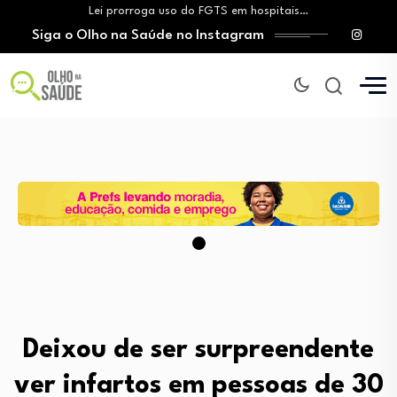
Lei prorroga uso do FGTS em hospitais…
Siga o Olho na Saúde no Instagram
Brasil registra alta taxa de diagnósticos tardios…
O Monte Tabor entrega à Bahia um…
Aleitamento materno: Salvador amplia ações de incentivo…
Medicamento incorporado ao SUS reduz em até…
Lei prorroga uso do FGTS em hospitais…
Brasil registra alta taxa de diagnósticos tardios…
O Monte Tabor entrega à Bahia um…
Deixou de ser surpreendente
ver infartos em pessoas de 30