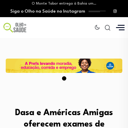
O Monte Tabor entrega à Bahia um…
Siga o Olho na Saúde no Instagram
Mitos sobre a testosterona colocam em risco…
Insanidade com criança vulnerável
Lei prorroga uso do FGTS em hospitais…
Brasil registra alta taxa de diagnósticos tardios…
O Monte Tabor entrega à Bahia um…
Mitos sobre a testosterona colocam em risco…
Insanidade com criança vulnerável
Dasa e Américas Amigas
oferecem exames de