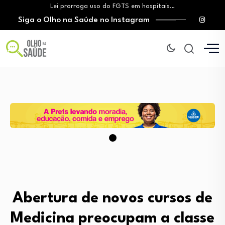
Brasil registra alta taxa de diagnósticos tardios…
Siga o Olho na Saúde no Instagram
O Monte Tabor entrega à Bahia um…
Aleitamento materno: Salvador amplia ações de incentivo…
Medicamento incorporado ao SUS reduz em até…
Lei prorroga uso do FGTS em hospitais…
Brasil registra alta taxa de diagnósticos tardios…
O Monte Tabor entrega à Bahia um…
Abertura de novos cursos de
Medicina preocupam a classe