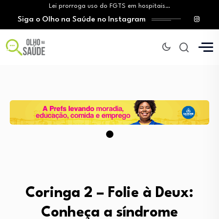
Lei prorroga uso do FGTS em hospitais…
Siga o Olho na Saúde no Instagram
Brasil registra alta taxa de diagnósticos tardios…
O Monte Tabor entrega à Bahia um…
Aleitamento materno: Salvador amplia ações de incentivo…
Medicamento incorporado ao SUS reduz em até…
Lei prorroga uso do FGTS em hospitais…
Brasil registra alta taxa de diagnósticos tardios…
O Monte Tabor entrega à Bahia um…
Coringa 2 – Folie à Deux:
Conheça a síndrome