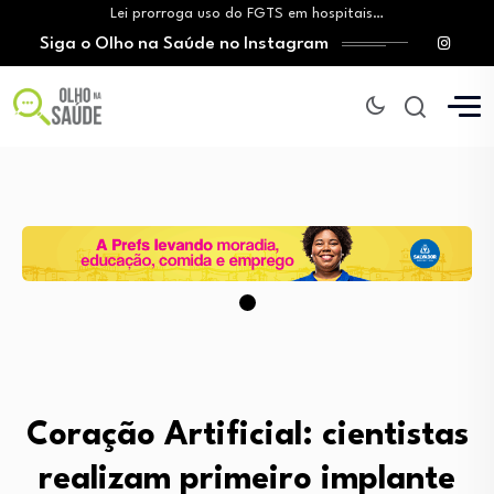
Lei prorroga uso do FGTS em hospitais…
Siga o Olho na Saúde no Instagram
Brasil registra alta taxa de diagnósticos tardios…
O Monte Tabor entrega à Bahia um…
Aleitamento materno: Salvador amplia ações de incentivo…
Medicamento incorporado ao SUS reduz em até…
Lei prorroga uso do FGTS em hospitais…
Brasil registra alta taxa de diagnósticos tardios…
O Monte Tabor entrega à Bahia um…
Coração Artificial: cientistas
realizam primeiro implante