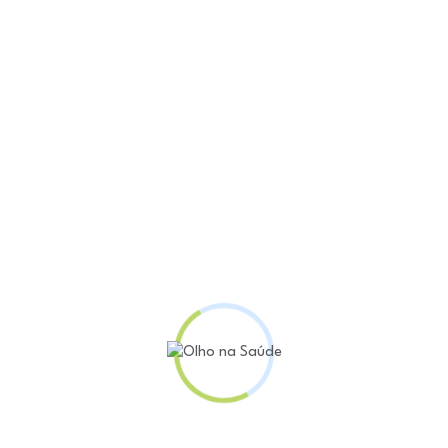
ssado, o IDEC tem intensificado a intermediação com 
tes que têm sido aplicados pelos planos de saúde. De
, teria encaminhado uma nota técnica à ANS pedindo q
r da limitação de reajuste anual e da proibição do ca
ação a grande demanda de reclamações sobre reajus
or outros órgãos de defesa do consumidor.
os têm aumentado muito seus reajustes anuais, a ANS 
ices máximos de reajuste que podem ser aplicados ao
ntudo, essa limitação não se aplica aos planos colet
s reajustes aplicados a esses planos , já se acumulam 
cer esses parâmetros, de modo a proteger o consumido
s abusivos.
úde é sempre uma alternativa quando há descumprimen