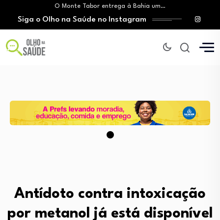
O Monte Tabor entrega à Bahia um…
Siga o Olho na Saúde no Instagram
Mitos sobre a testosterona colocam em risco…
Insanidade com criança vulnerável
Lei prorroga uso do FGTS em hospitais…
Brasil registra alta taxa de diagnósticos tardios…
O Monte Tabor entrega à Bahia um…
Mitos sobre a testosterona colocam em risco…
Insanidade com criança vulnerável
Antídoto contra intoxicação
por metanol já está disponível