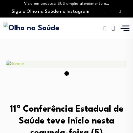
Vício em apostas: SUS amplia atendimento e…
Siga o Olho na Saúde no Instagram
Tratamento do câncer de mama e a…
Vingança da hora de dormir: O novo…
Mitos sobre a testosterona colocam em risco…
Insanidade com criança vulnerável
Vício em apostas: SUS amplia atendimento e…
Tratamento do câncer de mama e a…
Vingança da hora de dormir: O novo…
11ª Conferência Estadual de
Saúde teve início nesta